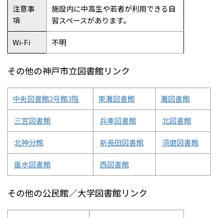
注意事
施設内に中高生や若者が利用できる自
項
習スペースがあります。
Wi-Fi
不明
その他の神戸市立図書館リンク
中央図書館2号館3階
東灘図書館
灘図書館
三宮図書館
兵庫図書館
北図書館
北神分館
新長田図書館
須磨図書館
垂水図書館
西図書館
その他の公民館／大学図書館リンク