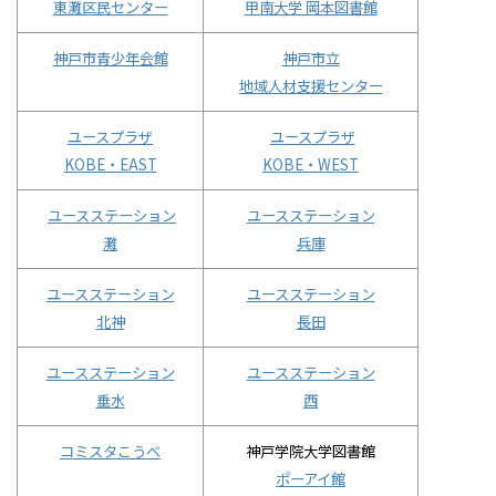
東灘区民センター
甲南大学 岡本図書館
神戸市青少年会館
神戸市立
地域人材支援センター
ユースプラザ
ユースプラザ
KOBE・EAST
KOBE・WEST
ユースステーション
ユースステーション
灘
兵庫
ユースステーション
ユースステーション
北神
長田
ユースステーション
ユースステーション
垂水
西
コミスタこうべ
神戸学院大学図書館
ポーアイ館