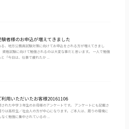
受験者様のお申込が増えてきました
れる、地方公務員試験対策に向けてお申込をされる方が増えてきまし
ら、資格試験に向けて勉強されるのは大変な事だと思います。 一人で勉強
と「今日は、仕事で疲れたか ...
利用いただいたお客様20161106
用された中学３年生のお母様のアンケートです。 アンケートにも記載さ
周りは高校生／社会人の方が中心になります。ご本人は、周りの環境に
なく勉強に集中されているの ...