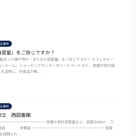
る場所
自習室」をご存じですか？
から始まった神戸市の「まちなか自習室」をご存じですか？ カフェやカー
ョールーム、ショッピングセンターのフードコートなど、 民間の協力店
を活用し、中高生が無 ...
る場所
市立 西図書館
ーーーーーーーーーーーー 快適な有料自習室なら、自習Station 三
店 京橋店 ーーーーーーーーーーーーーーーーーーーー 自習
を訪問され ...