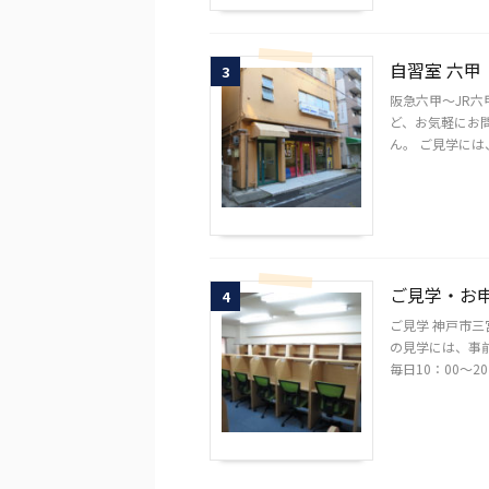
自習室 六甲
3
阪急六甲～JR
ど、お気軽にお問
ん。 ご見学には、
ご見学・お
4
ご見学 神戸市
の見学には、事
毎日10：00～20