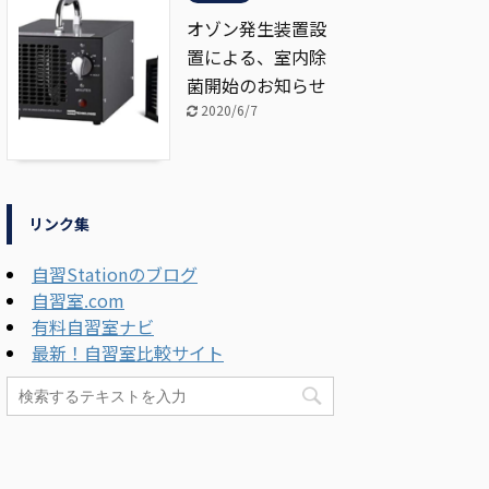
オゾン発生装置設
置による、室内除
菌開始のお知らせ
2020/6/7
リンク集
自習Stationのブログ
自習室.com
有料自習室ナビ
最新！自習室比較サイト