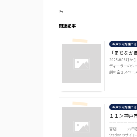
-
関連記事
神戸市内勉強でき
「まちなか
2025年06月
ディーラーのシ
舗の空きスペース
神戸市内勉強でき
１１＞神戸
ーーーーーーーー
宮店 六甲道
Stationのサイト