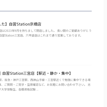
た】自習Station京橋店
n京橋店は2023年9月を持ちまして閉店しました。 長い間のご愛顧ありがとう
自習Station三宮店、六甲道店はこれまで通り営業しております。
｜自習Station三宮店【駅近・静か・集中】
宮駅、阪急・神戸三宮駅、西神山手線・三宮駅近くで勉強に集中できる場
様、ご質問・ご見学・空席確認など、お気軽にお問い合わせ下さい。 志
大学受験生、各種資格試験 ...