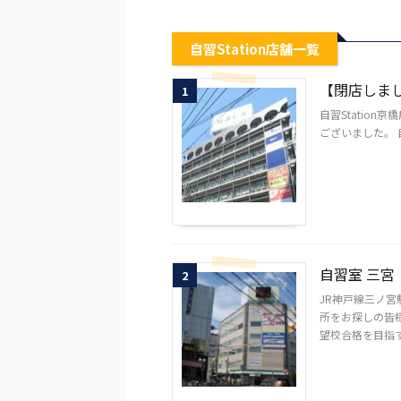
自習Station店舗一覧
【閉店しまし
1
自習Statio
ございました。 
自習室 三宮
2
JR神戸線三ノ
所をお探しの皆
望校合格を目指す