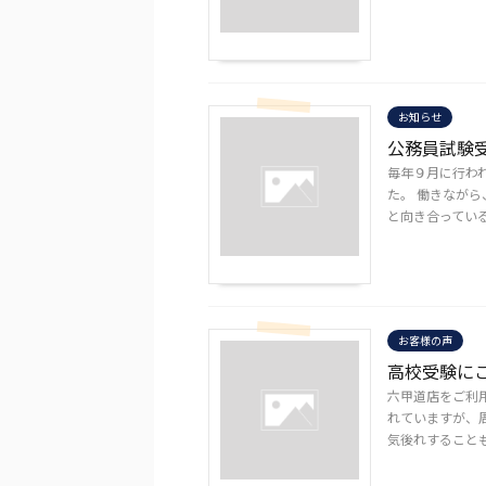
お知らせ
公務員試験
毎年９月に行わ
た。 働きなが
と向き合っている
お客様の声
高校受験にご
六甲道店をご利
れていますが、
気後れすることも