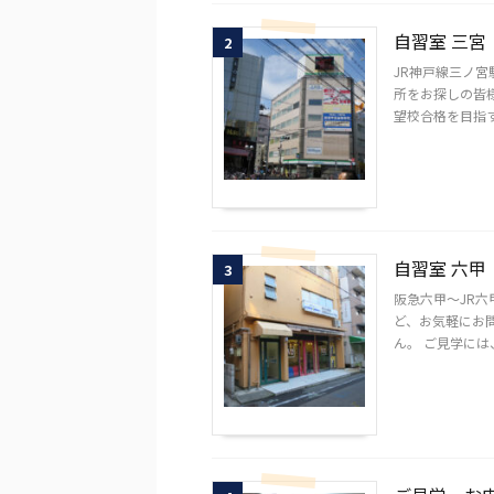
自習室 三宮
2
JR神戸線三ノ
所をお探しの皆
望校合格を目指す
自習室 六甲
3
阪急六甲～JR
ど、お気軽にお問
ん。 ご見学には、