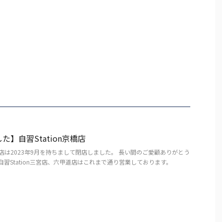
た】自習Station京橋店
n京橋店は2023年9月を持ちまして閉店しました。 長い間のご愛顧ありがとう
自習Station三宮店、六甲道店はこれまで通り営業しております。