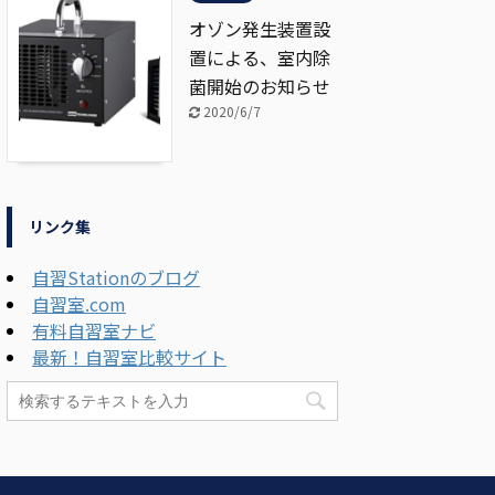
オゾン発生装置設
置による、室内除
菌開始のお知らせ
2020/6/7
リンク集
自習Stationのブログ
自習室.com
有料自習室ナビ
最新！自習室比較サイト