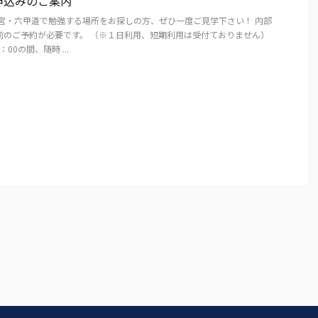
申込みのご案内
三宮・六甲道で勉強する場所をお探しの方、ぜひ一度ご見学下さい！ 内部
前のご予約が必要です。 （※１日利用、短期利用は受付ておりません）
：00の間、随時 ...