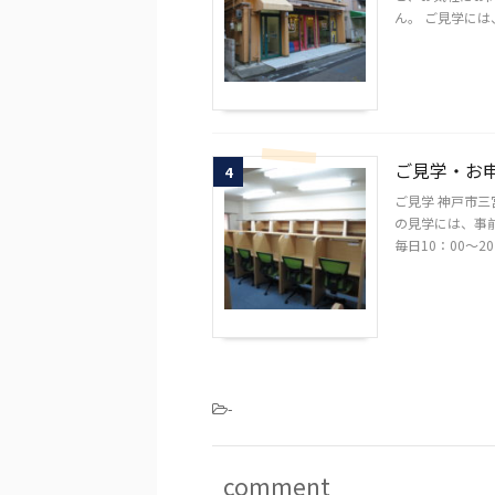
ん。 ご見学には、
ご見学・お
4
ご見学 神戸市
の見学には、事
毎日10：00～20
-
comment