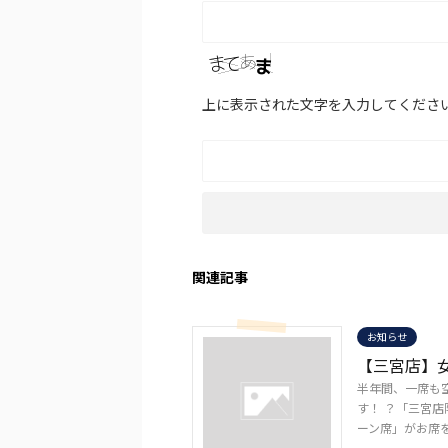
上に表示された文字を入力してくださ
関連記事
お知らせ
【三宮店】
半年間、一席も
す！ ？「三宮店
ーン席」がお席を限定