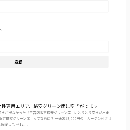
い。
女性専用エリア、格安グリーン席に空きがでます
空きが出なかった「三宮店限定格安グリーン席」にとうとう空きが出ま
限定格安グリーン席」ってなあに？ →通常18,000円の「カーテン付グリ
して →12, ...