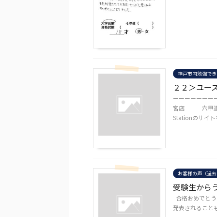
神戸市内勉強でき
２２＞ユー
ーーーーーーーー
宮店 六甲道
Stationのサイト
お客様の声（過去
受験生から
合格おめでとう
発表されること