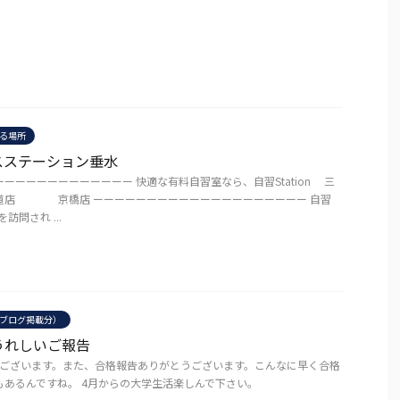
る場所
スステーション垂水
ーーーーーーーーーーーー 快適な有料自習室なら、自習Station 三
店 京橋店 ーーーーーーーーーーーーーーーーーーーー 自習
を訪問され ...
ブログ掲載分）
うれしいご報告
ございます。また、合格報告ありがとうございます。こんなに早く合格
もあるんですね。 4月からの大学生活楽しんで下さい。