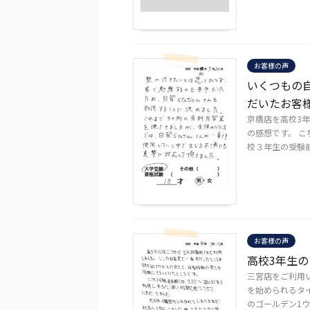
お客様の声
いくつもの
だいたお客
京橋店を高校3年
の感想です。 こ
校３年生の受験前、
お客様の声
高校3年生
三宮店をご利用
を始められるタイ
のゴールデン1ウィ