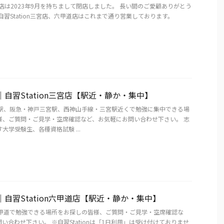
n京橋店は2023年9月を持ちまして閉店しました。 長い間のご愛顧ありがとう
自習Station三宮店、六甲道店はこれまで通り営業しております。
｜自習Station三宮店【駅近・静か・集中】
宮駅、阪急・神戸三宮駅、西神山手線・三宮駅近くで勉強に集中できる場
様、ご質問・ご見学・空席確認など、お気軽にお問い合わせ下さい。 志
大学受験生、各種資格試験 ...
｜自習Station六甲道店【駅近・静か・集中】
六甲道で勉強できる場所をお探しの皆様、ご質問・ご見学・空席確認な
い合わせ下さい。 ※自習Stationは「1日利用」は受け付けておりませ