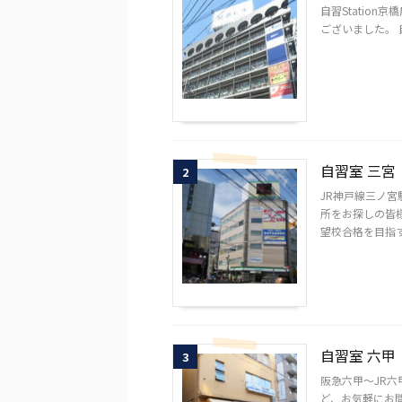
自習Statio
ございました。 
自習室 三宮
2
JR神戸線三ノ
所をお探しの皆
望校合格を目指す
自習室 六甲
3
阪急六甲～JR
ど、お気軽にお問