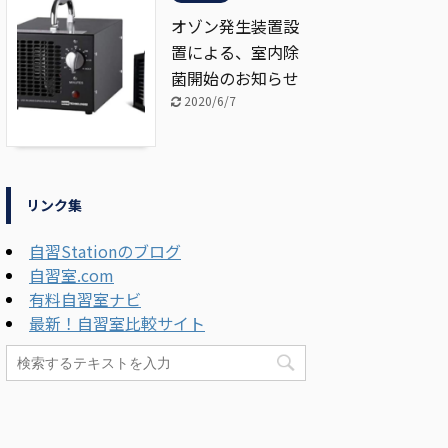
オゾン発生装置設
置による、室内除
菌開始のお知らせ
2020/6/7
リンク集
自習Stationのブログ
自習室.com
有料自習室ナビ
最新！自習室比較サイト